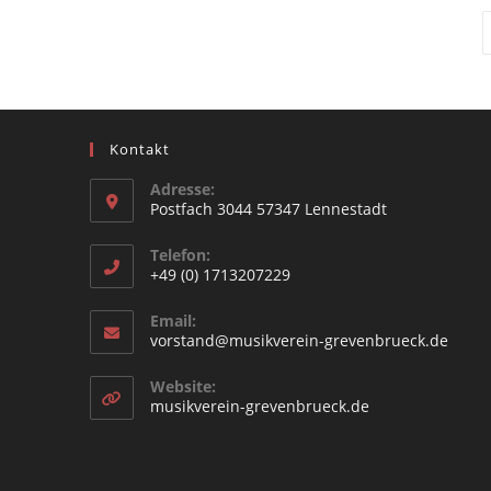
Kontakt
Adresse:
Postfach 3044 57347 Lennestadt
Opens
Telefon:
in
+49 (0) 1713207229
a
Opens
new
Email:
in
Open
vorstand@musikverein-grevenbrueck.de
tab
your
in
your
application
Website:
appli
Opens
musikverein-grevenbrueck.de
in
a
new
tab