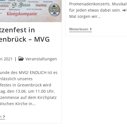
Promenadenkonzerts. Musikal
für jeden etwas dabei sein. 
Mal sorgen wir…
zenfest in
Promenadenkonzert
Weiterlesen
III.
enbrück – MVG
Am
Kippel
In
Grevenbrück
Beitrags-
ni 2021
Veranstaltungen
icht:
Kategorie:
eunde des MVG! ENDLICH ist es
nlässlich unseres
festes in Grevenbrück wird
ag, den 13.06. um 11.00 Uhr,
tzenmesse auf dem Kirchplatz
olischen Kirche in…
Schützenfest
n
In
Grevenbrück