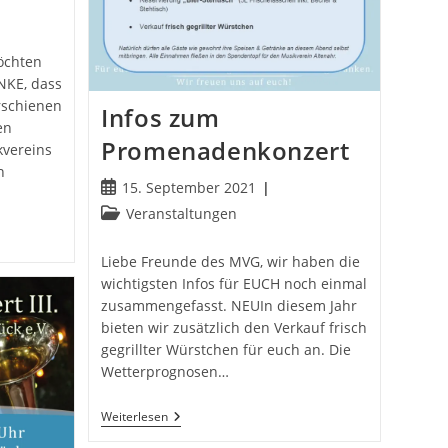
öchten
NKE, dass
erschienen
Infos zum
en
Promenadenkonzert
vereins
n
Beitrag
15. September 2021
veröffentlicht:
Beitrags-
Veranstaltungen
Kategorie:
Liebe Freunde des MVG, wir haben die
wichtigsten Infos für EUCH noch einmal
zusammengefasst. NEUIn diesem Jahr
bieten wir zusätzlich den Verkauf frisch
gegrillter Würstchen für euch an. Die
Wetterprognosen…
Infos
Weiterlesen
Zum