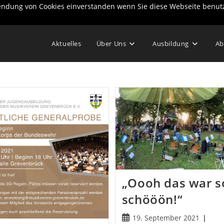
wendung von Cookies einverstanden wenn Sie diese Webseite benut
Aktuelles
Über Uns
Ausbildung
Ab
„Oooh das war s
schööön!“
Beitrag
19. September 2021