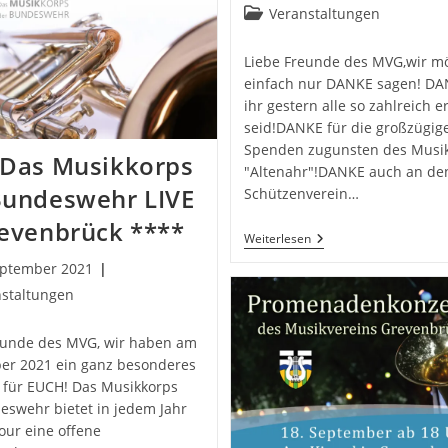
veröffentlicht:
Beitrags-
Veranstaltungen
Kategorie:
Liebe Freunde des MVG,wir m
einfach nur DANKE sagen! DA
ihr gestern alle so zahlreich 
seid!DANKE für die großzügig
Spenden zugunsten des Musik
 Das Musikkorps
"Altenahr"!DANKE auch an de
Bundeswehr LIVE
Schützenverein…
revenbrück ****
„Oooh
Weiterlesen
Das
eptember 2021
War
So
icht:
nstaltungen
Schööön!“
:
eunde des MVG, wir haben am
ber 2021 ein ganz besonderes
t für EUCH! Das Musikkorps
eswehr bietet in jedem Jahr
our eine offene