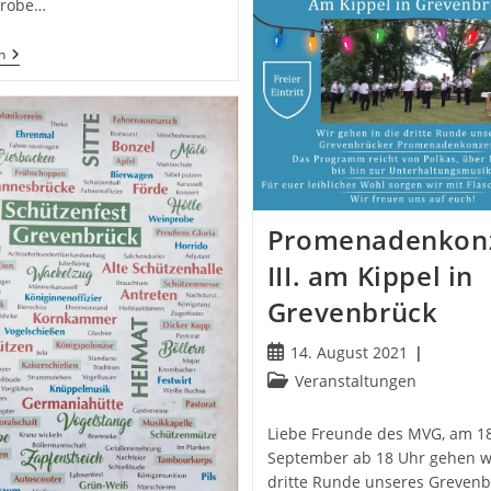
probe…
****
n
Das
Musikkorps
Der
Bundeswehr
LIVE
In
Grevenbrück
****
Promenadenkon
III. am Kippel in
Grevenbrück
Beitrag
14. August 2021
veröffentlicht:
Beitrags-
Veranstaltungen
Kategorie:
Liebe Freunde des MVG, am 18
September ab 18 Uhr gehen wi
dritte Runde unseres Grevenb