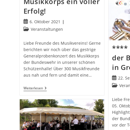
Musikkorps ein voller
Erfolg!
Beitrag
6. Oktober 2021
veröffentlicht:
Beitrags-
Veranstaltungen
Kategorie:
Liebe Freunde des Musikvereins! Gerne
****
berichten wir noch über das gestrige
der 
Generalprobenkonzert des Musikkorps
der Bundeswehr in unserer schönen
in G
Schützenhalle! Über 300 Musikfreunde
aus nah und fern und damit eine…
Beitrag
22. S
veröffentl
Beitrags-
Vera
Generalprobe
Weiterlesen
Kategorie
Des
Musikkorps
Liebe Fr
Ein
05. Okto
Voller
Erfolg!
Highligh
der Bund
vor der T