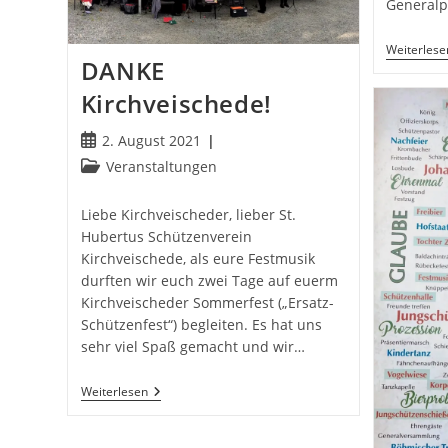
General
Weiterlese
DANKE
Kirchveischede!
Beitrag
2. August 2021
veröffentlicht:
Beitrags-
Veranstaltungen
Kategorie:
Liebe Kirchveischeder, lieber St.
Hubertus Schützenverein
Kirchveischede, als eure Festmusik
durften wir euch zwei Tage auf euerm
Kirchveischeder Sommerfest („Ersatz-
Schützenfest“) begleiten. Es hat uns
sehr viel Spaß gemacht und wir…
DANKE
Weiterlesen
Kirchveischede!