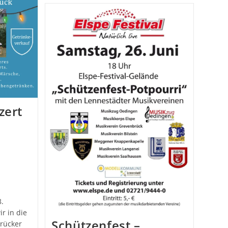
Promenadenkonzert
zert
.
r in die
Schützenfest –
rücker