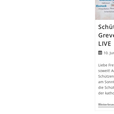
Schüt
Grev
LIVE
Beitrag
10. Ju
veröffentl
Liebe Fr
soweit! A
Schützen
am Sonnt
die Schü
der kath
Weiterlese