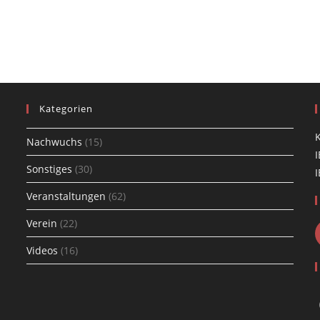
Kategorien
K
Nachwuchs
(15)
I
Sonstiges
(30)
I
Veranstaltungen
(62)
Verein
(22)
Videos
(16)