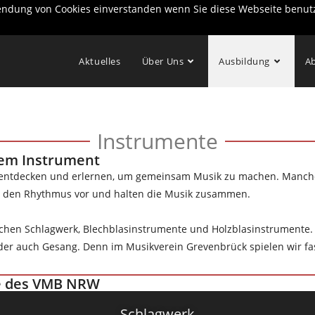
wendung von Cookies einverstanden wenn Sie diese Webseite benut
Aktuelles
Über Uns
Ausbildung
Ab
Instrumente
em Instrument
n entdecken und erlernen, um gemeinsam Musik zu machen. Manche 
n den Rhythmus vor und halten die Musik zusammen.
chen Schlagwerk, Blechblasinstrumente und Holzblasinstrumente. D
oder auch Gesang. Denn im Musikverein Grevenbrück spielen wir fas
e des VMB NRW
Schlagwerk