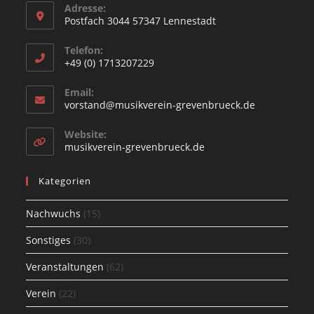
Adresse:
Postfach 3044 57347 Lennestadt
Opens
Telefon:
in
+49 (0) 1713207229
a
Opens
new
Email:
in
Opens
vorstand@musikverein-grevenbrueck.de
tab
your
in
your
application
Website:
application
Opens
musikverein-grevenbrueck.de
in
a
Kategorien
new
tab
Nachwuchs
(15)
Sonstiges
(30)
Veranstaltungen
(62)
Verein
(22)