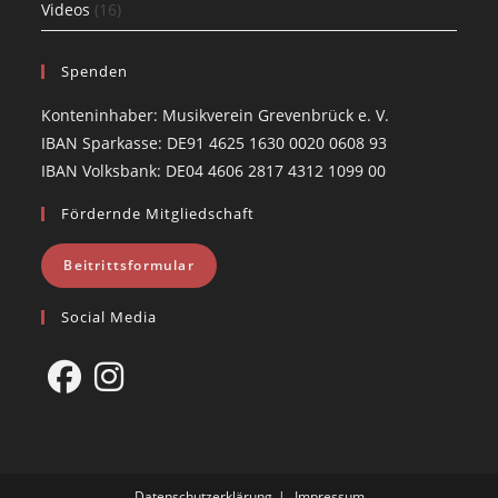
Videos
(16)
Spenden
Konteninhaber: Musikverein Grevenbrück e. V.
IBAN Sparkasse: DE91 4625 1630 0020 0608 93
IBAN Volksbank: DE04 4606 2817 4312 1099 00
Fördernde Mitgliedschaft
Beitrittsformular
Social Media
Opens
Opens
in
in
a
a
Datenschutzerklärung
Impressum