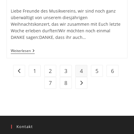
veröffentlicht:
Kategorie:
Liebe Freunde des Musikvereins, wir sind noch ganz
überwältigt von unserem diesjährigen
Weihnachtskonzert, das wir zusammen mit Euch letzte
Woche erleben durften!Wir möchten noch einmal
DANKE sagen:DANKE, dass ihr auch…
WOW!
Weiterlesen
Was
Für
Ein
Konzertnachmittag!
1
2
3
4
5
6
Zur vorherigen Seite
7
8
Zur nächsten Seite
Kontakt