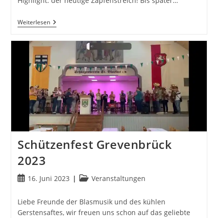
Highlight: der heutige Zapfenstreich! Bis später…
Heute
Weiterlesen
Geht
Es
Los!
Schützenfest
Helden
Schützenfest Grevenbrück
2023
Beitrag
Beitrags-
16. Juni 2023
Veranstaltungen
veröffentlicht:
Kategorie:
Liebe Freunde der Blasmusik und des kühlen
Gerstensaftes, wir freuen uns schon auf das geliebte