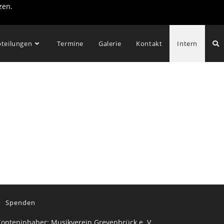
zen.
teilungen
Termine
Galerie
Kontakt
Intern
Spenden
onteninhaber: Musikverein Grevenbrück e. V.