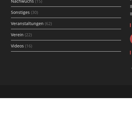
Nachwuchs
(15)
I
Sonstiges
(30)
I
Veranstaltungen
(62)
Verein
(22)
Videos
(16)