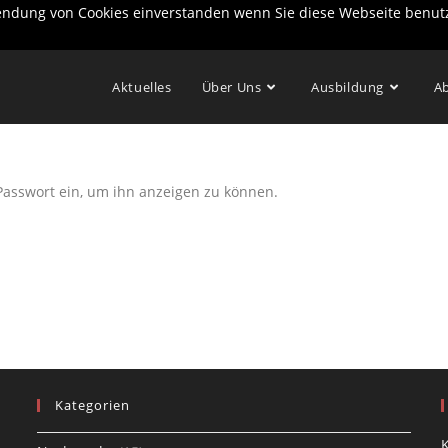
wendung von Cookies einverstanden wenn Sie diese Webseite benut
Aktuelles
Über Uns
Ausbildung
Ab
 Passwort ein, um ihn anzeigen zu können.
Kategorien
K