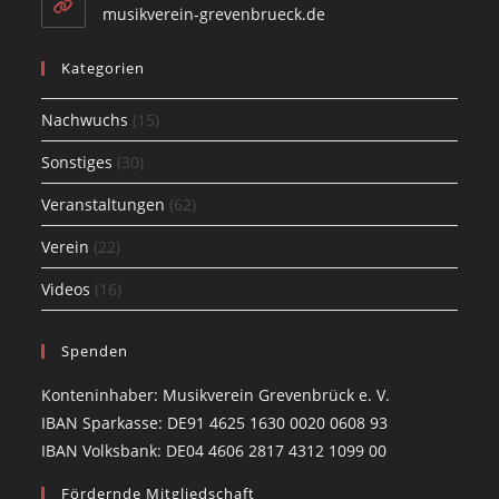
application
Opens
musikverein-grevenbrueck.de
in
a
Kategorien
new
tab
Nachwuchs
(15)
Sonstiges
(30)
Veranstaltungen
(62)
Verein
(22)
Videos
(16)
Spenden
Konteninhaber: Musikverein Grevenbrück e. V.
IBAN Sparkasse: DE91 4625 1630 0020 0608 93
IBAN Volksbank: DE04 4606 2817 4312 1099 00
Fördernde Mitgliedschaft