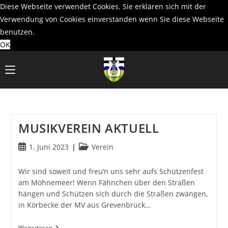
Diese Webseite verwendet Cookies. Sie erklären sich mit der
Verwendung von Cookies einverstanden wenn Sie diese Webseite
benutzen.
OK
Zum
Inhalt
springen
MUSIKVEREIN AKTUELL
Beitrag
Beitrags-
1. Juni 2023
Verein
veröffentlicht:
Kategorie:
Wir sind soweit und freu‘n uns sehr aufs Schützenfest
am Möhnemeer! Wenn Fähnchen über den Straßen
hängen und Schützen sich durch die Straßen zwängen,
in Körbecke der MV aus Grevenbrück…
MUSIKVEREIN
Weiterlesen