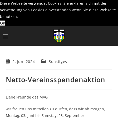
Diese Webseite verwendet Cookies. Sie erklären sich mit der
Verwendung von Cookies einverstanden wenn Sie diese Webseite
benutzen.
OK
Zum
Inhalt
springen
Beitrag
Beitrags-
2. Juni 2024
Sonstiges
veröffentlicht:
Kategorie:
Netto-Vereinsspendenaktion
Liebe Freunde des MVG,
wir freuen uns mitteilen zu dürfen, dass wir ab morgen,
Montag, 03. Juni bis Samstag, 28. September