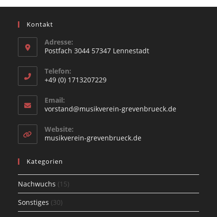
Kontakt
Adresse:
Postfach 3044 57347 Lennestadt
Opens
Telefon:
in
+49 (0) 1713207229
a
Opens
new
Email:
in
Opens
vorstand@musikverein-grevenbrueck.de
tab
your
in
your
application
Website:
application
Opens
musikverein-grevenbrueck.de
in
a
Kategorien
new
tab
Nachwuchs
(15)
Sonstiges
(30)