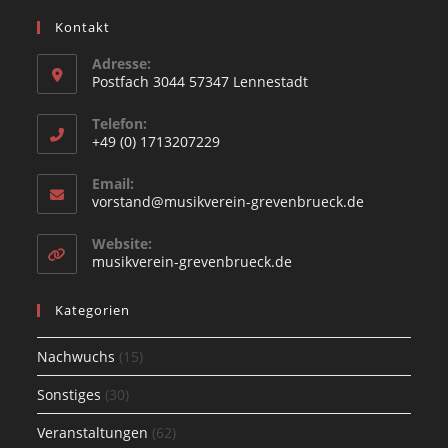
Kontakt
Adresse:
Postfach 3044 57347 Lennestadt
Opens
Telefon:
in
+49 (0) 1713207229
a
Opens
new
Email:
in
Opens
vorstand@musikverein-grevenbrueck.de
tab
your
in
your
application
Website:
application
Opens
musikverein-grevenbrueck.de
in
a
Kategorien
new
tab
Nachwuchs
(15)
Sonstiges
(30)
Veranstaltungen
(62)