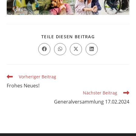
DIESEN
TEILE DIESEN BEITRAG
INHALT
TEILEN
Öffnet
Öffnet
Öffnet
Öffnet
in
in
in
in
einem
einem
einem
einem
neuen
neuen
neuen
neuen
Fenster
Fenster
Fenster
Fenster
Weitere
Vorheriger Beitrag
Artikel
Frohes Neues!
ansehen
Nächster Beitrag
Generalversammlung 17.02.2024