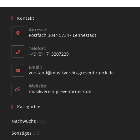
Kontakt
Adresse:
Postfach 3044 57347 Lennestadt
Opens
Telefon:
in
+49 (0) 1713207229
a
Opens
new
Email:
in
Opens
vorstand@musikverein-grevenbrueck.de
tab
your
in
your
application
Website:
application
Opens
musikverein-grevenbrueck.de
in
a
Kategorien
new
tab
Nachwuchs
(15)
Sonstiges
(30)