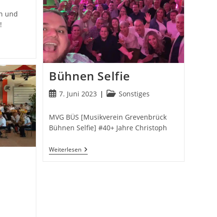
in und
!
Bühnen Selfie
Beitrag
Beitrags-
7. Juni 2023
Sonstiges
veröffentlicht:
Kategorie:
MVG BÜS [Musikverein Grevenbrück
Bühnen Selfie] #40+ Jahre Christoph
Bühnen
Weiterlesen
Selfie