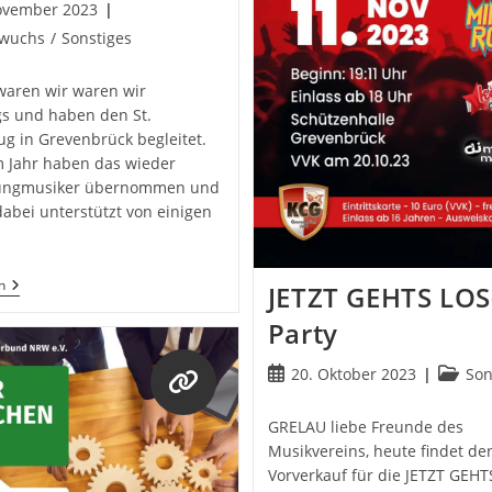
ovember 2023
icht:
wuchs
/
Sonstiges
:
waren wir waren wir
s und haben den St.
ug in Grevenbrück begleitet.
m Jahr haben das wieder
Jungmusiker übernommen und
abei unterstützt von einigen
Martinszug
n
JETZT GEHTS LOS
2023
Party
Öffnet
Beitrag
Beitrag
20. Oktober 2023
Son
in
veröffentlicht:
Kategor
einem
GRELAU liebe Freunde des
neuen
Musikvereins, heute findet de
Tab
Vorverkauf für die JETZT GEHT