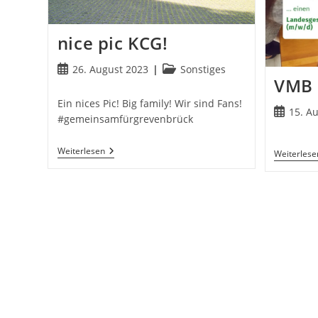
nice pic KCG!
Beitrag
Beitrags-
26. August 2023
Sonstiges
VMB 
veröffentlicht:
Kategorie:
Ein nices Pic! Big family! Wir sind Fans!
Beitrag
15. A
#gemeinsamfürgrevenbrück
veröffentl
Nice
Weiterlesen
Weiterlese
Pic
KCG!