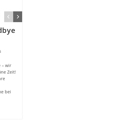
dbye
s
 – wir
ne Zeit!
hre
ke bei
eite