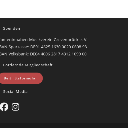
Spenden
onteninhaber: Musikverein Grevenbrück e. V.
BAN Sparkasse: DE91 4625 1630 0020 0608 93
BAN Volksbank: DE04 4606 2817 4312 1099 00
Fördernde Mitgliedschaft
Beitrittsformular
Social Media
Opens
Opens
in
in