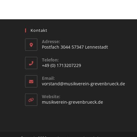
Kontakt
Adresse:
Postfach 3044 57347 Lennestadt
Opens
Telefon:
in
+49 (0) 1713207229
a
Opens
new
Email:
in
Open
vorstand@musikverein-grevenbrueck.de
tab
your
in
your
application
Website:
appli
Opens
musikverein-grevenbrueck.de
in
a
new
tab