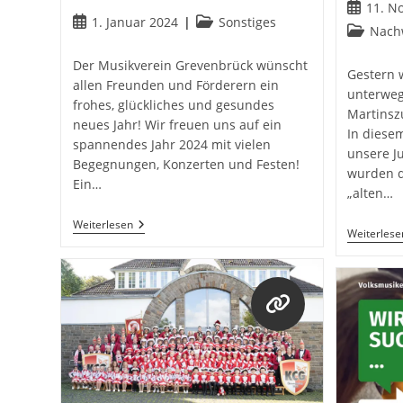
Beitrag
11. N
Beitrag
Beitrags-
1. Januar 2024
Sonstiges
veröffentl
Beitrags-
Nach
veröffentlicht:
Kategorie:
Kategorie
Der Musikverein Grevenbrück wünscht
Gestern 
allen Freunden und Förderern ein
unterweg
frohes, glückliches und gesundes
Martinsz
neues Jahr! Wir freuen uns auf ein
In diese
spannendes Jahr 2024 mit vielen
unsere 
Begegnungen, Konzerten und Festen!
wurden d
Ein…
„alten…
Frohes
Weiterlesen
Weiterlese
Neues!
Öffnet
in
einem
neuen
Tab