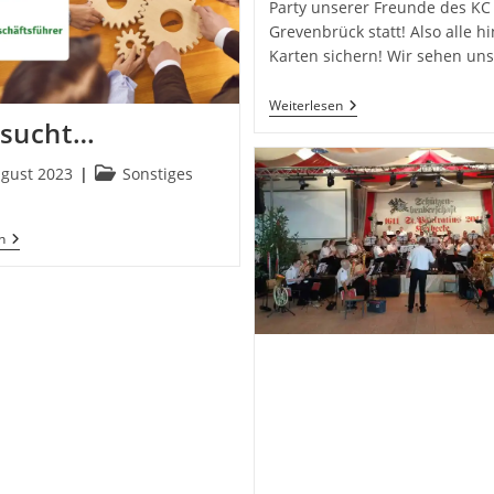
Party unserer Freunde des KC
Grevenbrück statt! Also alle h
Karten sichern! Wir sehen uns
JETZT
Weiterlesen
GEHTS
sucht…
LOS-
Party
Beitrags-
ugust 2023
Sonstiges
icht:
Kategorie:
VMB
n
Sucht…