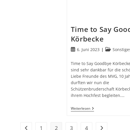
Time to Say Goo
Körbecke
Beitrag
Beitrags-
6. Juni 2023
Sonstige
veröffentlicht:
Kategorie:
Time to Say Goodbye Körbecke
sind sehr dankbar für die schö
Liebe Freunde des MVG, 10 Ja
durften wir nun die
Schützenbruderschaft Körbec
ihrem Hochfest begleiten.…
Time
Weiterlesen
To
Say
Goodbye
Körbecke
1
2
3
4
Zur vorherigen Seite
Zur nächsten S