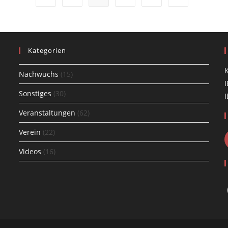
Kategorien
K
Nachwuchs
(15)
I
Sonstiges
(30)
I
Veranstaltungen
(62)
Verein
(22)
s
Videos
(16)
cation