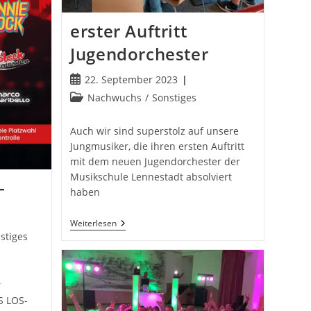
erster Auftritt
Jugendorchester
Beitrag
22. September 2023
veröffentlicht:
Beitrags-
Nachwuchs
/
Sonstiges
Kategorie:
Auch wir sind superstolz auf unsere
Jungmusiker, die ihren ersten Auftritt
mit dem neuen Jugendorchester der
Musikschule Lennestadt absolviert
-
haben
Erster
Weiterlesen
Auftritt
s-
stiges
Jugendorchester
ie:
r
S LOS-