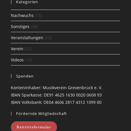
Kategorien
new
tab
Nachwuchs
(15)
Sonstiges
(30)
Veranstaltungen
(62)
Verein
(22)
Videos
(16)
Spenden
Konteninhaber: Musikverein Grevenbrück e. V.
IBAN Sparkasse: DE91 4625 1630 0020 0608 93
IBAN Volksbank: DE04 4606 2817 4312 1099 00
Fördernde Mitgliedschaft
Beitrittsformular