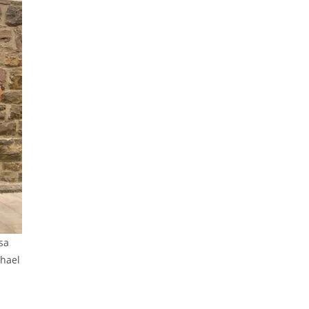
sa
chael