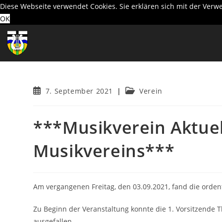
Diese Webseite verwendet Cookies. Sie erklären sich mit der Ver
OK
Zum
Inhalt
springen
Beitrag
Beitrags-
7. September 2021
Verein
veröffentlicht:
Kategorie:
***Musikverein Aktue
Musikvereins***
Am vergangenen Freitag, den 03.09.2021, fand die orden
Zu Beginn der Veranstaltung konnte die 1. Vorsitzende T
ausgefallen.