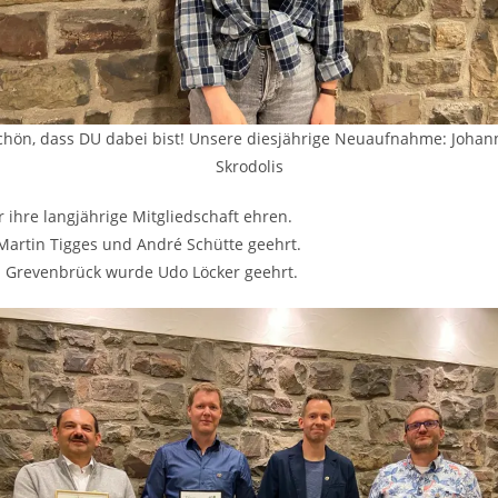
chön, dass DU dabei bist! Unsere diesjährige Neuaufnahme: Johan
Skrodolis
 ihre langjährige Mitgliedschaft ehren.
 Martin Tigges und André Schütte geehrt.
in Grevenbrück wurde Udo Löcker geehrt.