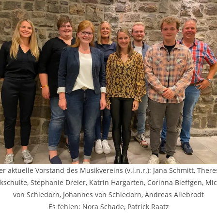
er aktuelle Vorstand des Musikvereins (v.l.n.r.): Jana Schmitt, There
kschulte, Stephanie Dreier, Katrin Hargarten, Corinna Bleffgen, Mi
von Schledorn, Johannes von Schledorn, Andreas Allebrodt
Es fehlen: Nora Schade, Patrick Raatz