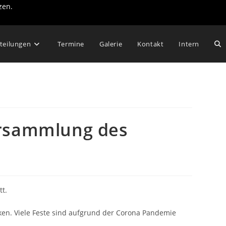
zen.
Web
teilungen
Termine
Galerie
Kontakt
Intern
Su
um
ersammlung des
tt.
cken. Viele Feste sind aufgrund der Corona Pandemie