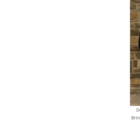
D
Brin