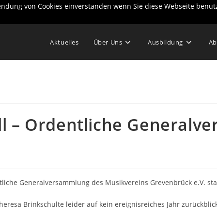
wendung von Cookies einverstanden wenn Sie diese Webseite benut
Aktuelles
Über Uns
Ausbildung
Ab
ll – Ordentliche Generalv
tliche Generalversammlung des Musikvereins Grevenbrück e.V. sta
heresa Brinkschulte leider auf kein ereignisreiches Jahr zurückbli