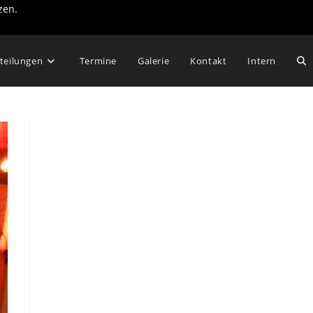
zen.
Web
teilungen
Termine
Galerie
Kontakt
Intern
Su
um