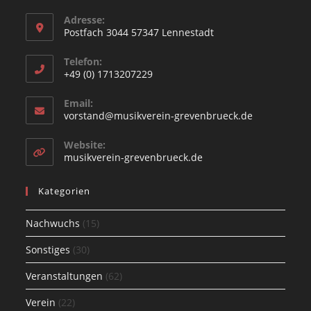
Adresse:
Postfach 3044 57347 Lennestadt
Opens
Telefon:
in
+49 (0) 1713207229
a
Opens
new
Email:
in
Opens
vorstand@musikverein-grevenbrueck.de
tab
your
in
your
application
Website:
application
Opens
musikverein-grevenbrueck.de
in
a
Kategorien
new
tab
Nachwuchs
(15)
Sonstiges
(30)
Veranstaltungen
(62)
Verein
(22)