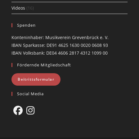
Videos
(16)
Spenden
Konteninhaber: Musikverein Grevenbrück e. V.
IBAN Sparkasse: DE91 4625 1630 0020 0608 93
IBAN Volksbank: DE04 4606 2817 4312 1099 00
Fördernde Mitgliedschaft
Beitrittsformular
Social Media
Opens
Opens
in
in
a
a