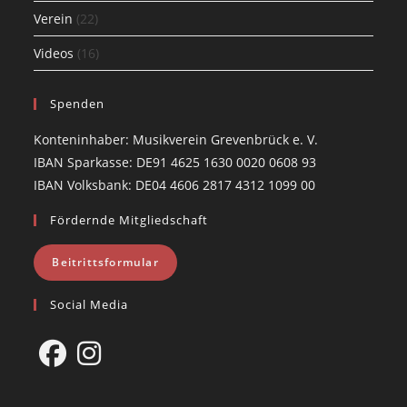
Verein
(22)
Videos
(16)
Spenden
Konteninhaber: Musikverein Grevenbrück e. V.
IBAN Sparkasse: DE91 4625 1630 0020 0608 93
IBAN Volksbank: DE04 4606 2817 4312 1099 00
Fördernde Mitgliedschaft
Beitrittsformular
Social Media
Opens
Opens