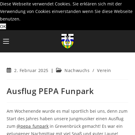
Diese Webseite verwendet Cookies. Sie erklären sich mit der
Verwendung von Cookies einverstanden wenn Sie diese Webseite
benutzen.
OK
Zum
Inhalt
springen
Beitrag
Beitrags-
2. Februar 2025
Nachwuchs
/
Verein
veröffentlicht:
Kategorie:
Ausflug PEPA Funpark
Am Wochenende wurde es mal sportlich bei uns, denn zum
Start des Jahres haben unsere Jungmusiker einen Ausflug
zum
@pepa_funpark
in Grevenbrück gemacht! Es war ein
gelungener Nachmittag mit viel Spaß und guter Laune!