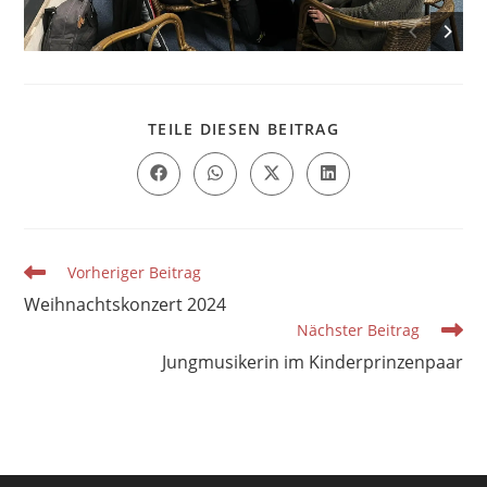
DIESEN
TEILE DIESEN BEITRAG
INHALT
TEILEN
Öffnet
Öffnet
Öffnet
Öffnet
in
in
in
in
einem
einem
einem
einem
neuen
neuen
neuen
neuen
Fenster
Fenster
Fenster
Fenster
Weitere
Vorheriger Beitrag
Artikel
Weihnachtskonzert 2024
ansehen
Nächster Beitrag
Jungmusikerin im Kinderprinzenpaar