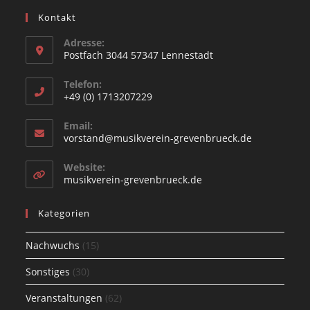
Kontakt
Adresse:
Postfach 3044 57347 Lennestadt
Opens
Telefon:
in
+49 (0) 1713207229
a
Opens
new
Email:
in
Opens
vorstand@musikverein-grevenbrueck.de
tab
your
in
your
application
Website:
application
Opens
musikverein-grevenbrueck.de
in
a
Kategorien
new
tab
Nachwuchs
(15)
Sonstiges
(30)
Veranstaltungen
(62)